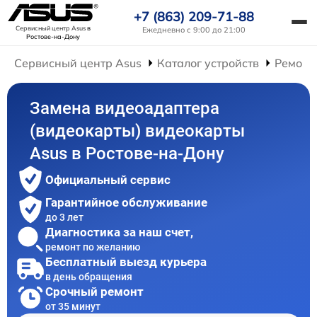
+7 (863) 209-71-88
Сервисный центр Asus
в
Ежедневно с 9:00 до 21:00
Ростове-на-Дону
Сервисный центр Asus
Каталог устройств
Ремонт
Замена видеоадаптера
(видеокарты) видеокарты
Asus в Ростове-на-Дону
Официальный сервис
Гарантийное обслуживание
до 3 лет
Диагностика за наш счет,
ремонт по желанию
Бесплатный выезд курьера
в день обращения
Срочный ремонт
от 35 минут