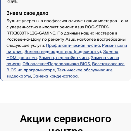
-25%.
Знаем свое дело
Будьте уверены в профессионализме наших мастеров - они
с уверенностью выполнят ремонт Asus ROG-STRIX-
RTX3080TI-12G-GAMING. По данным наших мастеров в
Ростове-на-Дону по ремонту Asus, наиболее востребованы
следующие услуги:
Профилактическая чистка
,
Ремонт цепи
питания
,
Замена видеоадаптера (видеокарты)
,
Замена
HDMI-разъема
,
Замена, перепайка чипа
,
Замена чипов
памяти
,
Обновление/Перепрошивка BIOS
,
Восстановление
BIOS на программаторе
,
Техническое обслуживание
видеокарты
,
Замена конденсатора
.
Акции сервисного