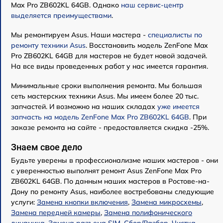
Max Pro ZB602KL 64GB. Однако
наш сервис-центр
выделяется преимуществами
.
Мы ремонтируем Asus. Наши мастера -
специалисты по
ремонту техники Asus
. Восстановить модель ZenFone Max
Pro ZB602KL 64GB для мастеров не будет новой задачей.
На все виды проведенных работ у нас имеется гарантия.
Минимальные сроки выполнения ремонта. Мы большая
сеть мастерских техники Asus. Мы имеем более 20 тыс.
запчастей. И возможно на наших складах
уже имеется
запчасть на модель ZenFone Max Pro ZB602KL 64GB
. При
заказе ремонта на сайте - предоставляется скидка -25%.
Знаем свое дело
Будьте уверены в профессионализме наших мастеров - они
с уверенностью выполнят ремонт Asus ZenFone Max Pro
ZB602KL 64GB. По данным наших мастеров в Ростове-на-
Дону по ремонту Asus, наиболее востребованы следующие
услуги:
Замена кнопки включения
,
Замена микросхемы
,
Замена передней камеры
,
Замена полифонического