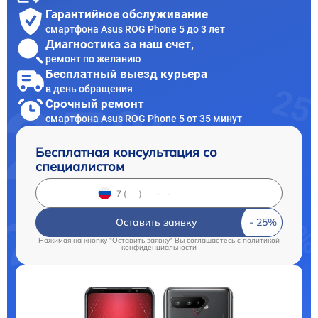
Гарантийное обслуживание
смартфона Asus ROG Phone 5 до 3 лет
Диагностика за наш счет,
ремонт по желанию
Бесплатный выезд курьера
в день обращения
Срочный ремонт
смартфона Asus ROG Phone 5 от 35 минут
Бесплатная консультация со
специалистом
Оставить заявку
Нажимая на кнопку "Оставить заявку" Вы соглашаетесь c
политикой
конфиденциальности