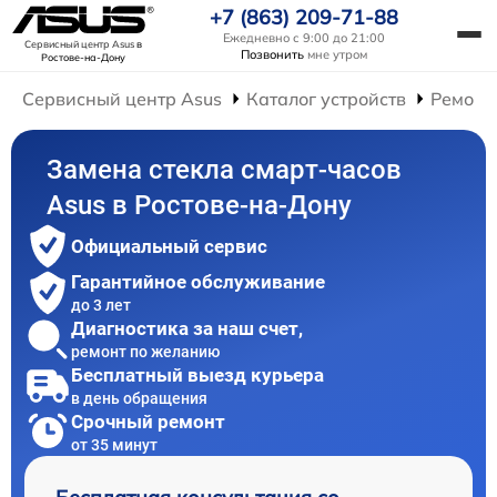
+7 (863) 209-71-88
Ежедневно с 9:00 до 21:00
Сервисный центр Asus
в
Позвонить
мне утром
Ростове-на-Дону
Сервисный центр Asus
Каталог устройств
Ремонт
Замена стекла смарт-часов
Asus в Ростове-на-Дону
Официальный сервис
Гарантийное обслуживание
до 3 лет
Диагностика за наш счет,
ремонт по желанию
Бесплатный выезд курьера
в день обращения
Срочный ремонт
от 35 минут