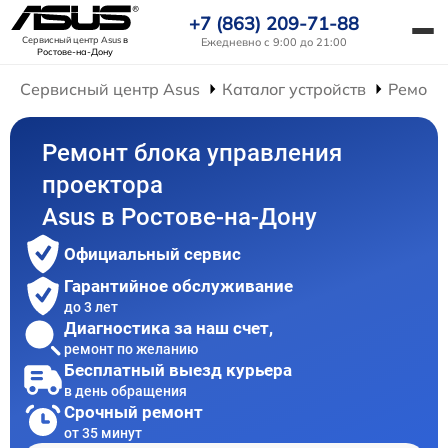
+7 (863) 209-71-88
Сервисный центр Asus
в
Ежедневно с 9:00 до 21:00
Ростове-на-Дону
Сервисный центр Asus
Каталог устройств
Ремонт
Ремонт блока управления
проектора
Asus в Ростове-на-Дону
Официальный сервис
Гарантийное обслуживание
до 3 лет
Диагностика за наш счет,
ремонт по желанию
Бесплатный выезд курьера
в день обращения
Срочный ремонт
от 35 минут