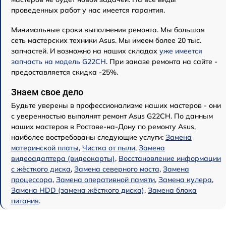
проведенных работ у нас имеется гарантия.
Минимальные сроки выполнения ремонта. Мы большая
сеть мастерских техники Asus. Мы имеем более 20 тыс.
запчастей. И возможно на наших складах
уже имеется
запчасть на модель G22CH
. При заказе ремонта на сайте -
предоставляется скидка -25%.
Знаем свое дело
Будьте уверены в профессионализме наших мастеров - они
с уверенностью выполнят ремонт Asus G22CH. По данным
наших мастеров в Ростове-на-Дону по ремонту Asus,
наиболее востребованы следующие услуги:
Замена
материнской платы
,
Чистка от пыли
,
Замена
видеоадаптера (видеокарты)
,
Восстановление информации
с жёсткого диска
,
Замена северного моста
,
Замена
процессора
,
Замена оперативной памяти
,
Замена кулера
,
Замена HDD (замена жёсткого диска)
,
Замена блока
питания
.