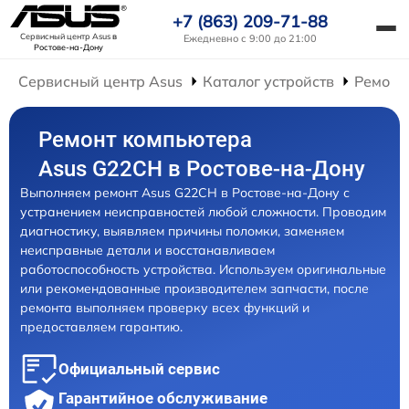
+7 (863) 209-71-88
Сервисный центр Asus
в
Ежедневно с 9:00 до 21:00
Ростове-на-Дону
Сервисный центр Asus
Каталог устройств
Ремонт
Ремонт компьютера
Asus G22CH в Ростове-на-Дону
Выполняем ремонт Asus G22CH в Ростове-на-Дону с
устранением неисправностей любой сложности. Проводим
диагностику, выявляем причины поломки, заменяем
неисправные детали и восстанавливаем
работоспособность устройства. Используем оригинальные
или рекомендованные производителем запчасти, после
ремонта выполняем проверку всех функций и
предоставляем гарантию.
Официальный сервис
Гарантийное обслуживание