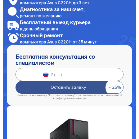
компьютера Asus G22CH до 3 лет
Диагностика за наш счет,
ремонт по желанию
Бесплатный выезд курьера
в день обращения
Срочный ремонт
компьютера Asus G22CH от 35 минут
Бесплатная консультация со
специалистом
Оставить заявку
Нажимая на кнопку "Оставить заявку" Вы соглашаетесь c
политикой
конфиденциальности