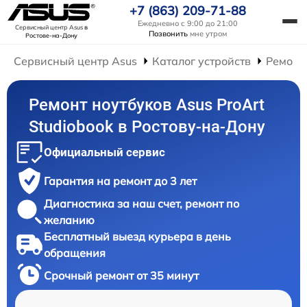
+7 (863) 209-71-88
Ежедневно с 9:00 до 21:00
Сервисный центр Asus
в
Позвонить
мне утром
Ростове-на-Дону
Сервисный центр Asus
Каталог устройств
Ремонт
Ремонт ноутбуков Asus ProArt
Studiobook в Ростову-на-Дону
Официальный сервис
Гарантия на ремонт до 3 лет
Диагностика за наш счет, ремонт по
желанию
Бесплатный выезд курьера в день
обращения
Срочный ремонт от 35 минут