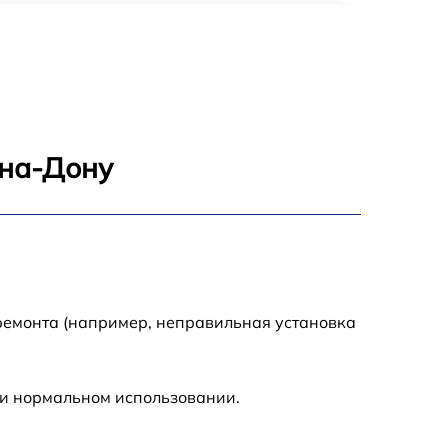
1800 р
1500 р
995 р
-на-Дону
2600 р
1145 р
1060 р
ремонта (например, неправильная установка
990 р
ри нормальном использовании.
1045 р