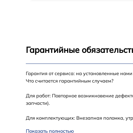
Замена процессора Asus Flip 14
Замена системы охлаждения Asus Flip 14
Замена термопасты Asus Flip 14
Гарантийные обязательст
Замена северного моста Asus Flip 14
Гарантия от сервиса: на установленные нами
Замена экрана Asus Flip 14
Что считается гарантийным случаем?
Замена USB порта Asus Flip 14
Для работ: Повторное возникновение дефект
запчасти).
Восстановление данных Asus Flip 14
Для комплектующих: Внезапная поломка, ут
Замена SSD Asus Flip 14
Показать полностью