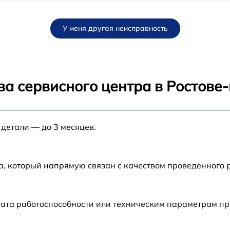
от 120 мин
У меня другая неисправность
от 70 мин
от 30 мин
ва сервисного центра в Ростове
от 80 мин
 детали — до 3 месяцев.
от 80 мин
от 60 мин
а, который напрямую связан с качеством проведенного 
от 70 мин
рата работоспособности или техническим параметрам п
от 30 мин