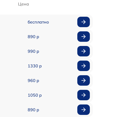
Цена
бесплатно
890 р
990 р
1330 р
960 р
1050 р
890 р