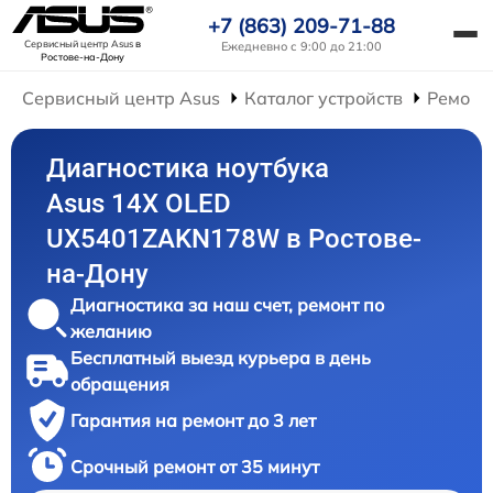
+7 (863) 209-71-88
Сервисный центр Asus
в
Ежедневно с 9:00 до 21:00
Ростове-на-Дону
Сервисный центр Asus
Каталог устройств
Ремонт
Диагностика ноутбука
Asus 14X OLED
UX5401ZAKN178W в Ростове-
на-Дону
Диагностика за наш счет, ремонт по
желанию
Бесплатный выезд курьера в день
обращения
Гарантия на ремонт до 3 лет
Срочный ремонт от 35 минут