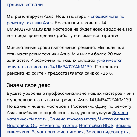
преимуществами
.
Мы ремонтируем Asus. Наши мастера -
специалисты по
ремонту техники Asus
. Восстановить модель 14
UM3402YAKM139 для мастеров не будет новой задачей. На
все виды проведенных работ у нас имеется гарантия.
Минимальные сроки выполнения ремонта. Мы большая
сеть мастерских техники Asus. Мы имеем более 20 тыс.
запчастей. И возможно на наших складах
уже имеется
запчасть на модель 14 UM3402YAKM139
. При заказе
ремонта на сайте - предоставляется скидка -25%.
Знаем свое дело
Будьте уверены в профессионализме наших мастеров - они
с уверенностью выполнят ремонт Asus 14 UM3402YAKM139 .
По данным наших мастеров в Ростове-на-Дону по ремонту
Asus, наиболее востребованы следующие услуги:
Замена
материнской платы
,
Замена южного моста
,
Чистка от пыли
,
Настройка ОС
,
Ремонт подсветки
,
Настройка BIOS
,
Замена
видеочипа
,
Ремонт разъема питания
,
Замена видеокарты
,