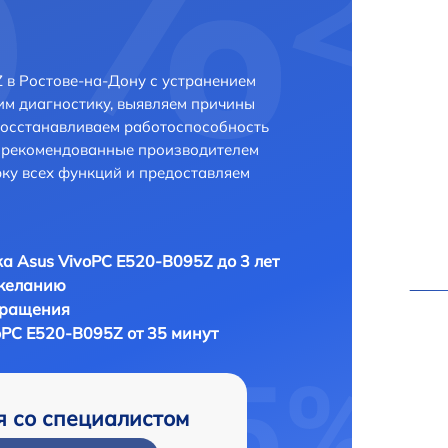
 в Ростове-на-Дону с устранением
м диагностику, выявляем причины
восстанавливаем работоспособность
и рекомендованные производителем
рку всех функций и предоставляем
а Asus VivoPC E520-B095Z до 3 лет
 желанию
бращения
oPC E520-B095Z от 35 минут
я со специалистом