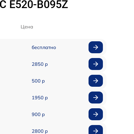
C E520-B095Z
Цена
бесплатно
2850 р
500 р
1950 р
900 р
2800 р