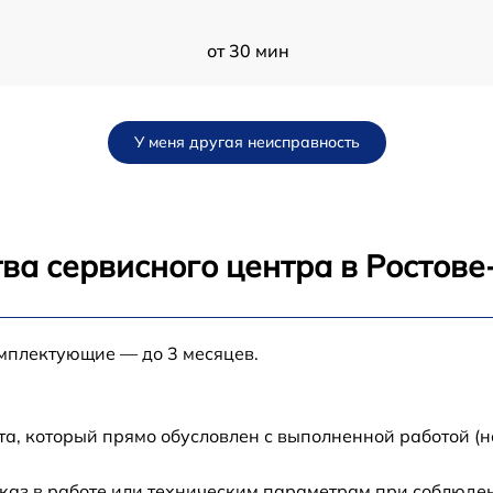
от 30 мин
от 60 мин
У меня другая неисправность
от 60 мин
от 60 мин
ва сервисного центра в Ростов
C
от 30 мин
омплектующие — до 3 месяцев.
Z
от 120 мин
от 60 мин
а, который прямо обусловлен с выполненной работой (н
от 60 мин
каз в работе или техническим параметрам при соблюде