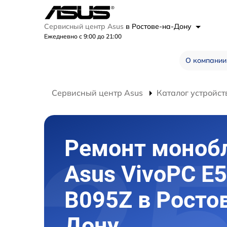
Сервисный центр Asus
в Ростове-на-Дону
Ежедневно с 9:00 до 21:00
О компании
Сервисный центр Asus
Каталог устройст
Ремонт моноб
Asus VivoPC E
B095Z в Росто
Дону