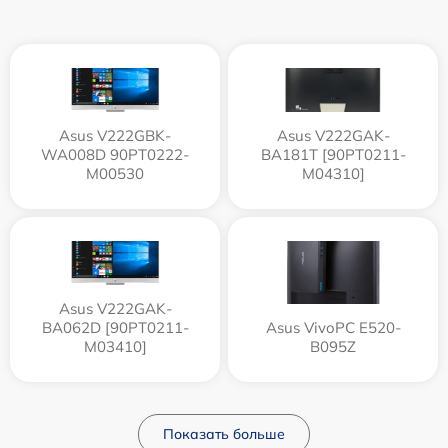
Asus V222GBK-
Asus V222GAK-
WA008D 90PT0222-
BA181T [90PT0211-
M00530
M04310]
Asus V222GAK-
BA062D [90PT0211-
Asus VivoPC E520-
M03410]
B095Z
Показать больше