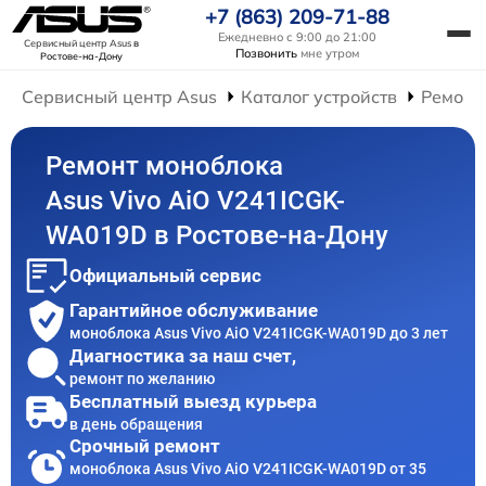
+7 (863) 209-71-88
Ежедневно с 9:00 до 21:00
Сервисный центр Asus
в
Позвонить
мне утром
Ростове-на-Дону
Сервисный центр Asus
Каталог устройств
Ремонт
Ремонт моноблока
Asus Vivo AiO V241ICGK-
WA019D в Ростове-на-Дону
Официальный сервис
Гарантийное обслуживание
моноблока Asus Vivo AiO V241ICGK-WA019D до 3 лет
Диагностика за наш счет,
ремонт по желанию
Бесплатный выезд курьера
в день обращения
Срочный ремонт
моноблока Asus Vivo AiO V241ICGK-WA019D от 35