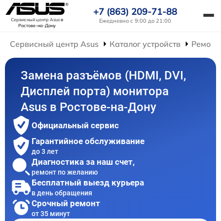
+7 (863) 209-71-88
Сервисный центр Asus
в
Ежедневно с 9:00 до 21:00
Ростове-на-Дону
Сервисный центр Asus
Каталог устройств
Ремонт
Замена разъёмов (HDMI, DVI,
Дисплей порта) монитора
Asus в Ростове-на-Дону
Официальный сервис
Гарантийное обслуживание
до 3 лет
Диагностика за наш счет,
ремонт по желанию
Бесплатный выезд курьера
в день обращения
Срочный ремонт
от 35 минут