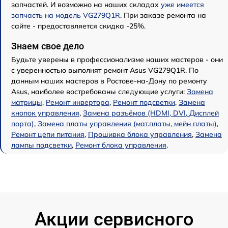
запчастей. И возможно на наших складах
уже имеется
запчасть на модель VG279Q1R
. При заказе ремонта на
сайте - предоставляется скидка -25%.
Знаем свое дело
Будьте уверены в профессионализме наших мастеров - они
с уверенностью выполнят ремонт Asus VG279Q1R. По
данным наших мастеров в Ростове-на-Дону по ремонту
Asus, наиболее востребованы следующие услуги:
Замена
матрицы
,
Ремонт инвертора
,
Ремонт подсветки
,
Замена
кнопок управления
,
Замена разъёмов (HDMI, DVI, Дисплей
порта)
,
Замена платы управления (мат.платы, мейн платы)
,
Ремонт цепи питания
,
Прошивка блока управления
,
Замена
лампы подсветки
,
Ремонт блока управления
.
Акции сервисного