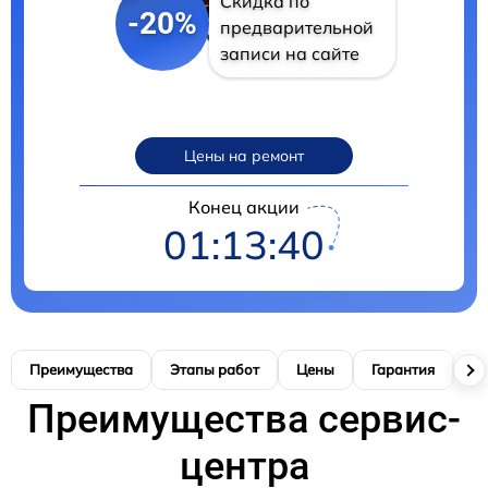
Скидка по
-20%
предварительной
записи на сайте
Цены на ремонт
Конец акции
01:13:39
Преимущества
Этапы работ
Цены
Гарантия
М
Преимущества сервис-
центра