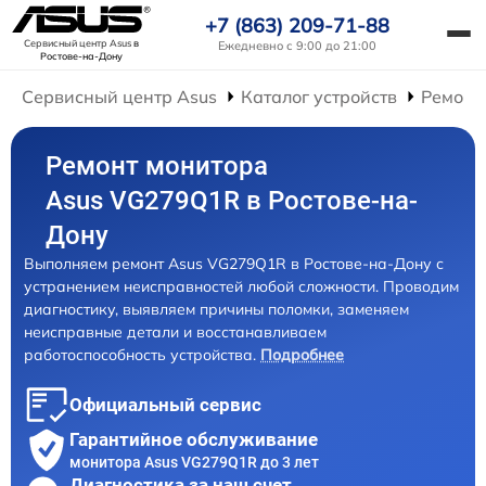
+7 (863) 209-71-88
Сервисный центр Asus
в
Ежедневно с 9:00 до 21:00
Ростове-на-Дону
Сервисный центр Asus
Каталог устройств
Ремонт
Ремонт монитора
Asus VG279Q1R в Ростове-на-
Дону
Выполняем ремонт Asus VG279Q1R в Ростове-на-Дону с
устранением неисправностей любой сложности. Проводим
диагностику, выявляем причины поломки, заменяем
неисправные детали и восстанавливаем
работоспособность устройства.
Подробнее
Официальный сервис
Гарантийное обслуживание
монитора Asus VG279Q1R до 3 лет
Диагностика за наш счет,