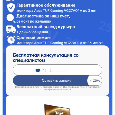
Гарантийное обслуживание
монитора Asus TUF Gaming VG27AQ1A до 3 лет
Диагностика за наш счет,
ремонт по желанию
Бесплатный выезд курьера
в день обращения
Срочный ремонт
монитора Asus TUF Gaming VG27AQ1A от 35 минут
Бесплатная консультация со
специалистом
Оставить заявку
Нажимая на кнопку "Оставить заявку" Вы соглашаетесь c
политикой
конфиденциальности