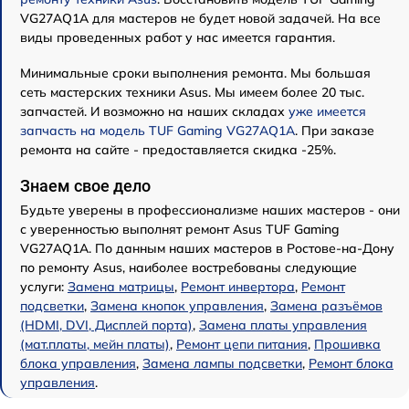
VG27AQ1A для мастеров не будет новой задачей. На все
виды проведенных работ у нас имеется гарантия.
Минимальные сроки выполнения ремонта. Мы большая
сеть мастерских техники Asus. Мы имеем более 20 тыс.
запчастей. И возможно на наших складах
уже имеется
запчасть на модель TUF Gaming VG27AQ1A
. При заказе
ремонта на сайте - предоставляется скидка -25%.
Знаем свое дело
Будьте уверены в профессионализме наших мастеров - они
с уверенностью выполнят ремонт Asus TUF Gaming
VG27AQ1A. По данным наших мастеров в Ростове-на-Дону
по ремонту Asus, наиболее востребованы следующие
услуги:
Замена матрицы
,
Ремонт инвертора
,
Ремонт
подсветки
,
Замена кнопок управления
,
Замена разъёмов
(HDMI, DVI, Дисплей порта)
,
Замена платы управления
(мат.платы, мейн платы)
,
Ремонт цепи питания
,
Прошивка
блока управления
,
Замена лампы подсветки
,
Ремонт блока
управления
.