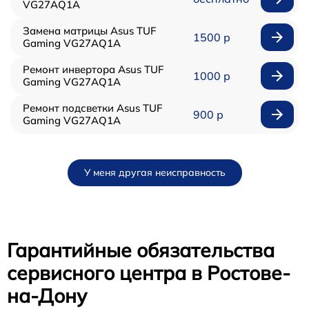
VG27AQ1A
Замена матрицы Asus TUF
1500 р
Gaming VG27AQ1A
Ремонт инвертора Asus TUF
1000 р
Gaming VG27AQ1A
Ремонт подсветки Asus TUF
900 р
Gaming VG27AQ1A
У меня другая неисправность
Гарантийные обязательства
сервисного центра в Ростове-
на-Дону