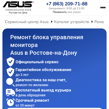
+7 (863) 209-71-88
Ежедневно с 9:00 до 21:00
Сервисный центр Asus
в
Позвонить
мне утром
Ростове-на-Дону
Сервисный центр Asus
Каталог устройств
Ремонт
Ремонт блока управления
монитора
Asus в Ростове-на-Дону
Официальный сервис
Гарантийное обслуживание
до 3 лет
Диагностика за наш счет,
ремонт по желанию
Бесплатный выезд курьера
в день обращения
Срочный ремонт
от 35 минут