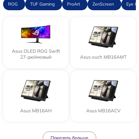
ROG
TUF Gaming
ProArt
ZenScreen
Eye C
Asus OLED ROG Swift
27-дюймовый
Asus ouch MB16AMT
Asus MB16AH
Asus MB16ACV
Показать больше